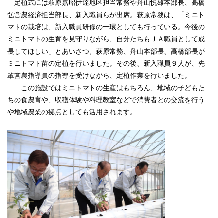
定植式には萩原嘉昭伊達地区担当常務や舟山悦雄本部長、高橋
弘営農経済担当部長、新入職員らが出席。萩原常務は、「ミニト
サイトマップ
マトの栽培は、新入職員研修の一環としても行っている。今後の
ミニトマトの生育を見守りながら、自分たちもＪＡ職員として成
リンク集
長してほしい」とあいさつ。萩原常務、舟山本部長、高橋部長が
視察受け入れのご案内
ミニトマト苗の定植を行いました。その後、新入職員９人が、先
輩営農指導員の指導を受けながら、定植作業を行いました。
ＳＮＳ運営要領
この施設ではミニトマトの生産はもちろん、地域の子どもた
ちの食農育や、収穫体験や料理教室などで消費者との交流を行う
や地域農業の拠点としても活用されます。