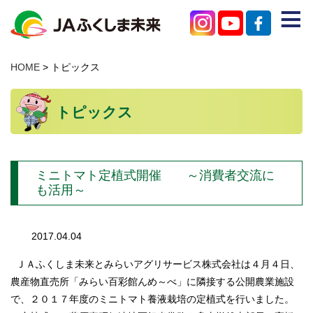
≡
JAのご紹介
HOME
> トピックス
農産物を買う
トピックス
みらいろチャンネル
特産物を知る
ミニトマト定植式開催 ～消費者交流に
店舗を探す
も活用～
困ったときはこちら
2017.04.04
支店・事業所
ＪＡふくしま未来とみらいアグリサービス株式会社は４月４日、
お問い合わせ
農産物直売所「みらい百彩館んめ～べ」に隣接する公開農業施設
で、２０１７年度のミニトマト養液栽培の定植式を行いました。
個人情報保護方針