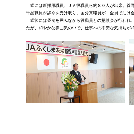
式には新採用職員、ＪＡ役職員ら約８０人が出席。菅野
千晶職員が辞令を受け取り、国分真職員が「全員で助け
式後には昼食を囲みながら役職員との懇談会が行われ、
たが、和やかな雰囲気の中で、仕事への不安な気持ちが