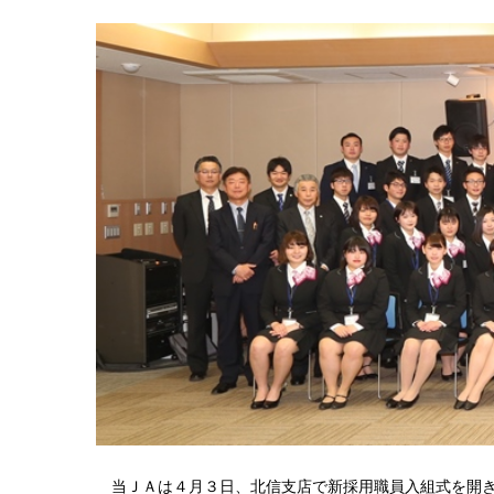
当ＪＡは４月３日、北信支店で新採用職員入組式を開き