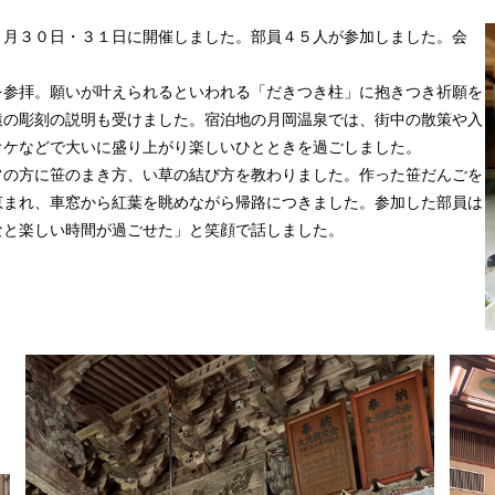
月３０日・３１日に開催しました。部員４５人が参加しました。会
参拝。願いが叶えられるといわれる「だきつき柱」に抱きつき祈願を
猿の彫刻の説明も受けました。宿泊地の月岡温泉では、街中の散策や入
オケなどで大いに盛り上がり楽しいひとときを過ごしました。
の方に笹のまき方、い草の結び方を教わりました。作った笹だんごを
恵まれ、車窓から紅葉を眺めながら帰路につきました。参加した部員は
なと楽しい時間が過ごせた」と笑顔で話しました。