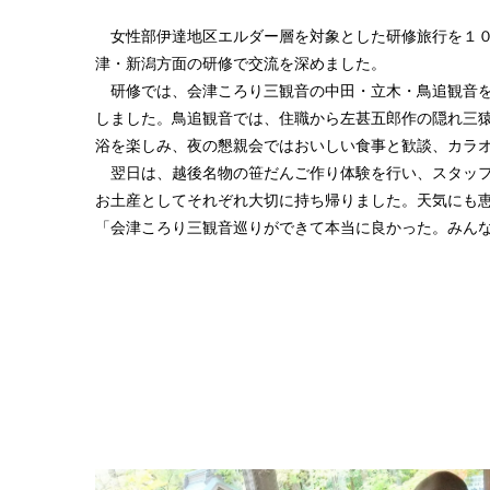
女性部伊達地区エルダー層を対象とした研修旅行を１０
津・新潟方面の研修で交流を深めました。
研修では、会津ころり三観音の中田・立木・鳥追観音を
しました。鳥追観音では、住職から左甚五郎作の隠れ三
浴を楽しみ、夜の懇親会ではおいしい食事と歓談、カラ
翌日は、越後名物の笹だんご作り体験を行い、スタッフ
お土産としてそれぞれ大切に持ち帰りました。天気にも
「会津ころり三観音巡りができて本当に良かった。みん