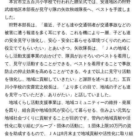
本宮市立五百川小学校で行われた贈呈式では、安達地区の狩野
武雄地区本部長が見守り隊の矢吹秋雄隊長へ、ベストを手渡しま
サイトマップ
した。
狩野本部長は、「最近、子ども達や交通弱者が交通事故などの
リンク集
被害に遭う報道を多く耳にする、これを機により一層、子ども達
視察受け入れのご案内
の安全見守り強化し、安心・安全に暮らせる環境づくりのために
役立ててもらいたい」とあいさつ。矢吹隊長は、「ＪＡの地域く
ＳＮＳ運営要領
らし活動支援事業のおかげで、隊員がおそろいのベストを着用し
て、見守り活動することができる。ベストを着用することで事故
防止の抑止効果を高めることができる。今まで以上に見守り活動
を強化し、地域に貢献していきたい」と謝辞を述べました。五百
川小学校の安齋宏之校長は、「より多くの目で、地域の子ども達
を見守っていただき、ありがたい」と話していました。
地域くらし活動支援事業は、地域コミュニティーの維持・発展
を図り、組合員や地域住民が安心して暮らせる、住みよい元気な
地域社会づくりに貢献することが目的です。管内の地域貢献や活
性化に取り組むグループ・団体の活動に、１団体上限10万円の資
金を助成するもので、ＪＡは8月末まで地域貢献や活性化に取り組