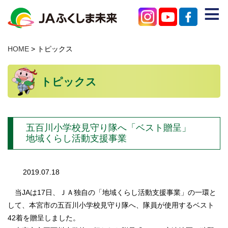
≡
JAのご紹介
HOME
> トピックス
農産物を買う
トピックス
みらいろチャンネル
特産物を知る
五百川小学校見守り隊へ「ベスト贈呈」
店舗を探す
地域くらし活動支援事業
困ったときはこちら
2019.07.18
支店・事業所
当JAは17日、ＪＡ独自の「地域くらし活動支援事業」の一環と
お問い合わせ
して、本宮市の五百川小学校見守り隊へ、隊員が使用するベスト
42着を贈呈しました。
個人情報保護方針