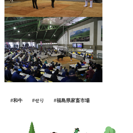
#和牛
#せり
#福島県家畜市場