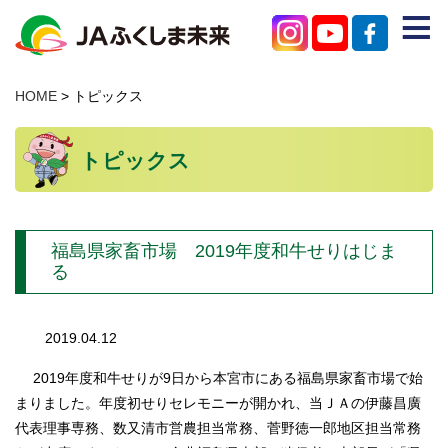
≡
JAのご紹介
HOME
> トピックス
農産物を買う
トピックス
みらいろチャンネル
特産物を知る
福島県家畜市場 2019年度和牛せりはじま
店舗を探す
る
困ったときはこちら
2019.04.12
支店・事業所
2019年度和牛せりが9日から本宮市にある福島県家畜市場で始
お問い合わせ
まりました。年度初せりセレモニーが開かれ、当ＪＡの伊藤昌廣
代表理事専務、数又清市営農担当常務、菅野徳一郎地区担当常務
個人情報保護方針