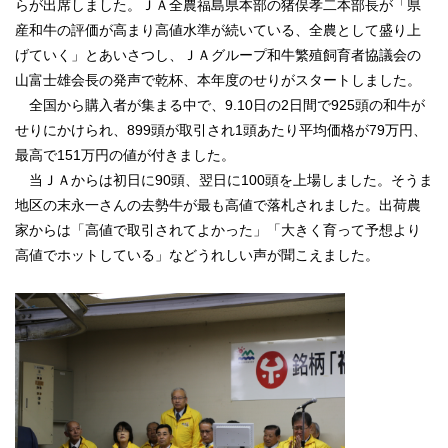
らが出席しました。ＪＡ全農福島県本部の猪俣孝二本部長が「県
産和牛の評価が高まり高値水準が続いている、全農として盛り上
サイトマップ
げていく」とあいさつし、ＪＡグループ和牛繁殖飼育者協議会の
山富士雄会長の発声で乾杯、本年度のせりがスタートしました。
リンク集
全国から購入者が集まる中で、9.10日の2日間で925頭の和牛が
視察受け入れのご案内
せりにかけられ、899頭が取引され1頭あたり平均価格が79万円、
最高で151万円の値が付きました。
ＳＮＳ運営要領
当ＪＡからは初日に90頭、翌日に100頭を上場しました。そうま
地区の末永一さんの去勢牛が最も高値で落札されました。出荷農
家からは「高値で取引されてよかった」「大きく育って予想より
高値でホットしている」などうれしい声が聞こえました。