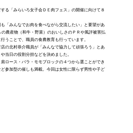
する「みらいろ女子会ＤＥ肉フェス」の開催に向けて８
も「みんなでお肉を食べながら交流したい」と要望があ
Ａの農産物（和牛・野菜）のおいしさのＰＲや風評被害払
に行うことで、職員の食農教育も行っています。
店の北村恭介職員が「みんなで協力して頑張ろう」とあ
トや当日の役割分担などを決めました。
肩ロース・バラ・モモブロックの４つから選ことができ
など参加型の催しも満載。今回は女性に限らず男性や子ど