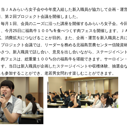
当ＪＡみらいろ女子会や今年度入組した新入職員が協力して企画・運営
日、第２回プロジェクト会議を開催しました。
毎月１回、会員のニーズに沿った講座を開催するみらいろ女子会。今回
り、今月25日に福島牛１００㌔を食べつくす肉フェスを開催します。Ｊ
拭、消費拡大につなげることが目的。また、企画・運営を新入職員と共
プロジェクト会議では、リーダーを務める北福島営農センター信陵資材
いさつ。新入職員で話し合い、意見を出し合いながら、ステージイベン
肉フェスは、総重量１００㌔分の福島牛を堪能できます。サーロイン・
ます。当日は新入職員が企画したステージイベントや収穫体験、抽選会
もも参加することができ、老若男女問わす楽しむことができます。