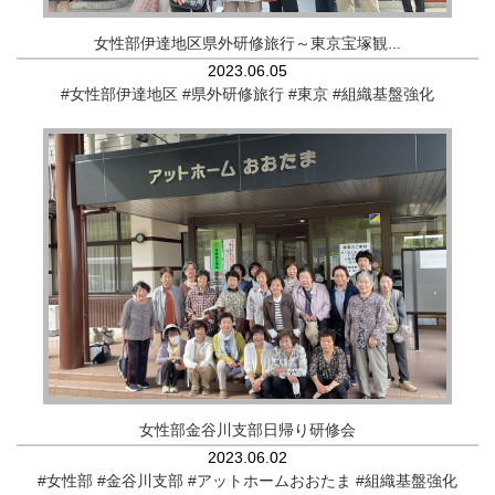
女性部伊達地区県外研修旅行～東京宝塚観...
2023.06.05
#女性部伊達地区
#県外研修旅行
#東京
#組織基盤強化
女性部金谷川支部日帰り研修会
2023.06.02
#女性部
#金谷川支部
#アットホームおおたま
#組織基盤強化