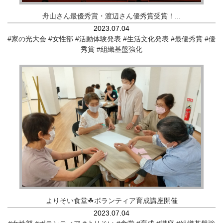
舟山さん最優秀賞・渡辺さん優秀賞受賞！...
サイトマップ
2023.07.04
#家の光大会
#女性部
#活動体験発表
#生活文化発表
#最優秀賞
#優
リンク集
秀賞
#組織基盤強化
視察受け入れのご案内
ＳＮＳ運営要領
よりそい食堂☘ボランティア育成講座開催
2023.07.04