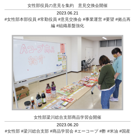
女性部役員の意見を集約 意見交換会開催
2023.06.21
#女性部本部役員
#常勤役員
#意見交換会
#事業運営
#要望
#拠点再
編
#組織基盤強化
女性部梁川総合支部商品学習会開催
2023.06.20
#女性部
#梁川総合支部
#商品学習会
#エーコープ
#酢
#米油
#国産