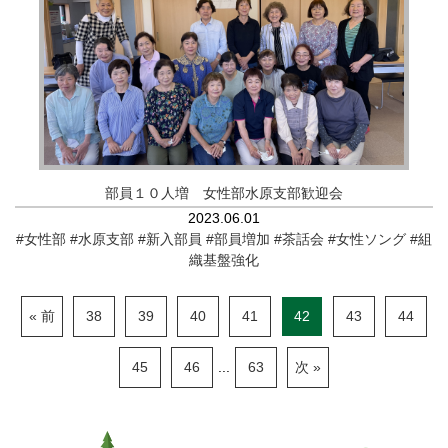
部員１０人増 女性部水原支部歓迎会
2023.06.01
#女性部
#水原支部
#新入部員
#部員増加
#茶話会
#女性ソング
#組
織基盤強化
« 前
38
39
40
41
42
43
44
45
46
...
63
次 »