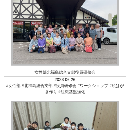
女性部北福島総合支部役員研修会
2023.06.26
#女性部
#北福島総合支部
#役員研修会
#ワークショップ
#絵はが
き作り
#組織基盤強化